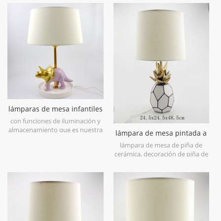
lámparas de mesa infantiles
dinosaurio de cerámica
con funciones de iluminación y
almacenamiento que es nuestra
lámpara de mesa pintada a
lámpara de mesa de cerámica
mano de piña de cerámica
lámpara de mesa de piña de
blanca forma dino para salas de
cerámica, decoración de piña de
estar .
cerámica, figurilla de piña de
cerámica, florero de piña de
cerámica, candelabro de piña de
cerámica, caja de piña de
cerámica, caja de piña de
cerámica, banco de piña de
cerámica, decoración del hogar