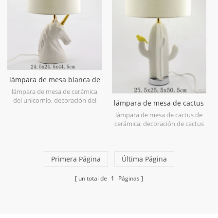
de piña de cerámica.
lámpara de mesa blanca de
cerámica del unicornio
lámpara de mesa de cerámica
del unicornio, decoración del
lámpara de mesa de cactus
unicornio de cerámica, estatuilla
de cerámica
lámpara de mesa de cactus de
del unicornio de cerámica,
cerámica, decoración de cactus
florero del unicornio de
de cerámica, estatuilla de cactus
cerámica, candelero del
de cerámica, florero de cactus
unicornio de cerámica, caja de
de cerámica, candelabro de
cerámica del unicornio, caja
Primera Página
cactus de cerámica, recipiente
Última Página
unicornio de cerámica, banco
de cactus de cerámica, caja de
del unicornio de cerámica.
cactus de cerámica, estatuilla de
un total de
1
Páginas
cactus de cerámica.