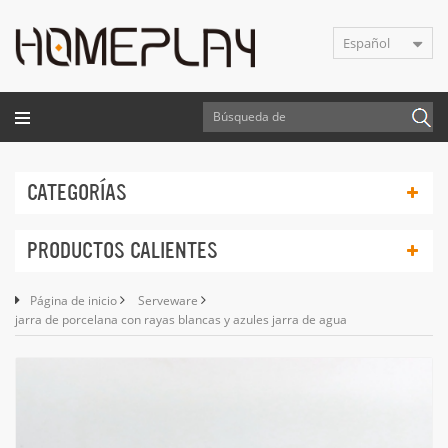
Español
CATEGORÍAS
PRODUCTOS CALIENTES
Página de inicio
Serveware
jarra de porcelana con rayas blancas y azules jarra de agua