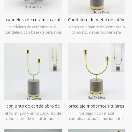
candelero de cerámica azul
Candelero de metal de latón
satinado con base de
candelero de cerámica azul ,
Si eres un amante del cemento o
hormigón
candelero con base de cerámica
concreto, debes probar este
, candelero con cera . candelero
candelabro de concreto como
de cera . lindo titular de vela
base y tapa de metal, Candelero
pequeña
de metal de latón satinado con
base de hormigón
conjunto de candelabro de
bricolaje modernos titulares
metal de hormigón y oro
de vela de hormigón
el hormigón y amp; conjunto de
hormigón con metal
candelabro de metal dorado es
combinado, ¡qué emocionante!
moderno y elegante para la
Especialmente gris de hormigón
colección de porta velas,
con acabado en metal dorado.