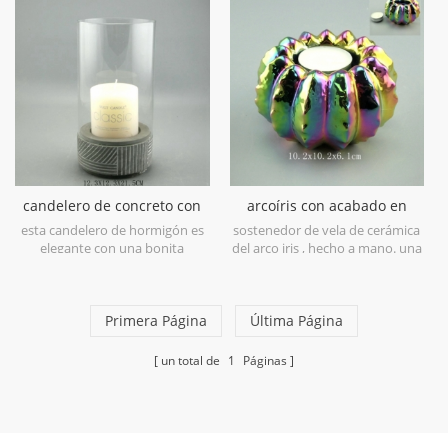
especialmente con metal
satinado y base de concreto.
candelero de concreto con
arcoíris con acabado en
pantalla de vidrio y línea
cerámica candelabro
esta candelero de hormigón es
sostenedor de vela de cerámica
pintada de blanco
elegante con una bonita
del arco iris , hecho a mano. una
cubierta de vidrio y pintura de
gran adición a su ceremonia de
línea blanca.
vacaciones o para iluminar un
rincón favorito de su hogar con
Primera Página
este candelabro de luz de té de
Última Página
cerámica.
un total de
1
Páginas