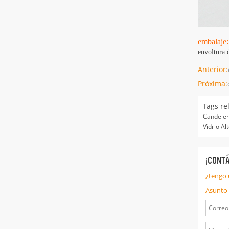
embalaje:
envoltura 
Anterior:
Próxima:
Tags re
Candeler
Vidrio Al
¡CONT
¿tengo 
Asunto 