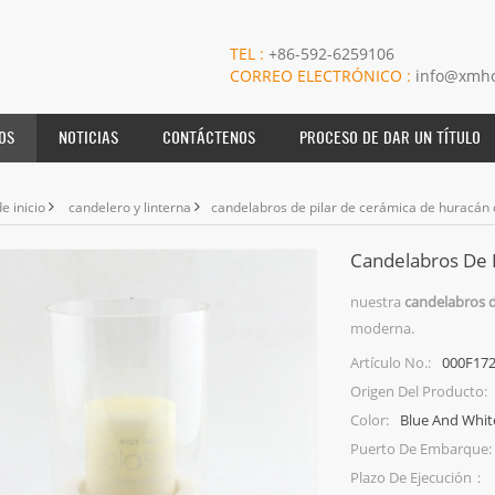
TEL :
+86-592-6259106
CORREO ELECTRÓNICO :
info@xmho
OS
NOTICIAS
CONTÁCTENOS
PROCESO DE DAR UN TÍTULO
e inicio
candelero y linterna
candelabros de pilar de cerámica de huracán 
Candelabros De 
nuestra
candelabros d
moderna.
000F17
Artículo No.:
Origen Del Producto:
Blue And Whit
Color:
Puerto De Embarque:
Plazo De Ejecución：