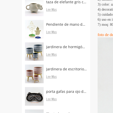
taza de elefante gris con porta bolsas de té
3) color: 
Lee Mas
4) decorati
5) cuidado
6) uso en i
Pendiente de mano de metal de latón con soporte
7) moq: 80
Lee Mas
foto de de
Jardinera de hormigón con patas de madera.
Lee Mas
Jardinera de escritorio de hormigón con patas boscosas en venta
Lee Mas
porta gafas para ojo de animal para escritorio
Lee Mas