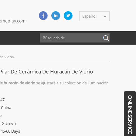
Español
meplay.com
de vidrio
Pilar De Cerámica De Huracán De Vidrio
e huracán de vidrio
se ajustará a su colección de iluminación
247
China
e
Xiamen
45-60 Days