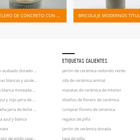
CANDELERO DE CONCRETO CON PANTALLA DE VIDRIO Y LÍNEA PINTADA DE BLANCO
BRICOLAJE MODERNOS TITULARES DE VELA DE HORMIGÓN
ETIQUETAS CALIENTES
taza de café unicornio con acabado dorado en relieve de mango de oro de 25 oz
jarrón de cerámica redondo verde
jarra de porcelana con rayas blancas y azules jarra de agua
olla de cerámica animal
jarra de leche de cerámica blanca moteada azul y rosa
macetas de cerámica de interior
gran jarrón de cerámica azul y rojo jarra de agua
diseños de florero de cerámica
utensilios de cocina pequeña jarra de leche de cerámica verde
comprar florero de ceramica
a azul y blanco
regalos de piña
 mate
jarrón de cerámica dorada
jarrón de cerámica de terrazo de estilo casero de zara con cara
taza de piña