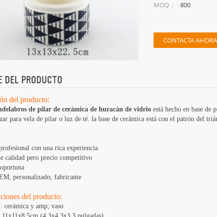
800
MOQ：
CONTACTA AHORA
E DEL PRODUCTO
ón del producto:
delabros de pilar de cerámica de huracán de vidrio
está hecho en base de po
zar para vela de pilar o luz de té. la base de cerámica está con el patrón del tr
 profesional con una rica experiencia
te calidad pero precio competitivo
 oportuna
M, personalizado, fabricante
aciones del producto:
l: cerámica y amp; vaso
: 11x11x8.5cm (4.3x4.3x3.3 pulgadas)