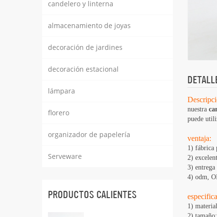
candelero y linterna
almacenamiento de joyas
decoración de jardines
decoración estacional
DETALL
lámpara
Descripci
nuestra
can
florero
puede utili
organizador de papelería
ventaja:
1) fábrica
Serveware
2) excelen
3) entrega
4) odm, OE
PRODUCTOS CALIENTES
especific
1) materia
2) tamaño