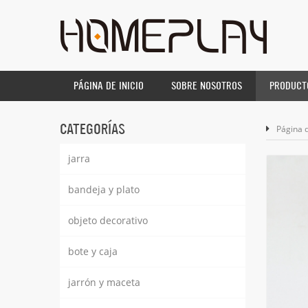
PÁGINA DE INICIO
SOBRE NOSOTROS
PRODUCT
CATEGORÍAS
Página d
jarra
bandeja y plato
objeto decorativo
bote y caja
jarrón y maceta