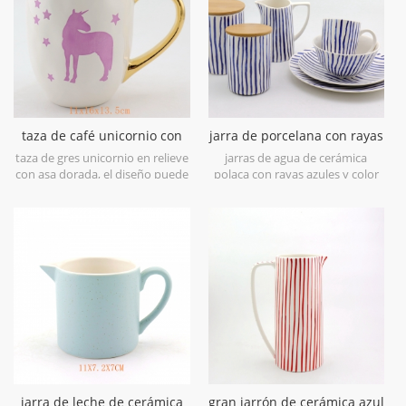
taza de café unicornio con
jarra de porcelana con rayas
acabado dorado en relieve
blancas y azules jarra de
taza de gres unicornio en relieve
jarras de agua de cerámica
de mango de oro de 25 oz
agua
con asa dorada, el diseño puede
polaca con rayas azules y color
ser personalizado. Bienvenido a
blanco, mejor comprar una
la orden.
colección completa con otras
como tetera, frascos y otras.
jarra de leche de cerámica
gran jarrón de cerámica azul