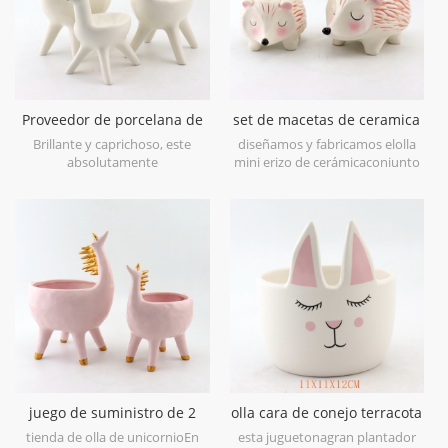
Proveedor de porcelana de
set de macetas de ceramica
porcelana blanca de
mini erizo
Brillante y caprichoso, este
diseñamos y fabricamos elolla
porcelana
absolutamente
mini erizo de cerámicaconjunto
encantador.mejor sembradora
de 2 para tu hermosamacetas
de llama ceramicaMuestra tu
de escritorio.
vegetación floreciente en un
estilo dulce para arreglar tu
espacio.
juego de suministro de 2
olla cara de conejo terracota
macetas de cerámica
más popular
tienda de olla de unicornioEn
esta juguetonagran plantador