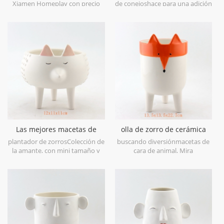
unicornio
Xiamen Homeplay con precio
de conejoshace para una adición
barato y buena calidad.
linda a cualquier hogar u oficina.
en el estilo de las antigüedades
modernas, este encantador
detallejardinera de cerámica
blancaEs la pieza de acento
perfecta para pascua o regalo de
todos los días.
Las mejores macetas de
olla de zorro de cerámica
cerámica de cara de zorro
olla de zorro con patas
plantador de zorrosColección de
buscando diversiónmacetas de
con pie.
la amante, con mini tamaño y
cara de animal, Mira
lindos pies.
estozorroplanta de maceta
caracolecciones.