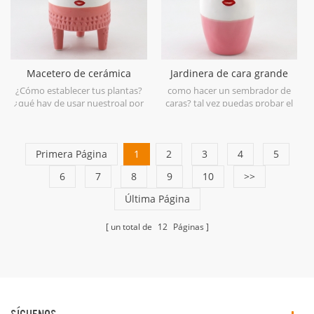
Macetero de cerámica
Jardinera de cara grande
blanco y azul
dorada y rosa.
¿Cómo establecer tus plantas?
como hacer un sembrador de
¿qué hay de usar nuestroal por
caras? tal vez puedas probar el
mayor cara sonriente plantador.
nuestro.
Primera Página
1
2
3
4
5
6
7
8
9
10
>>
Última Página
un total de
12
Páginas