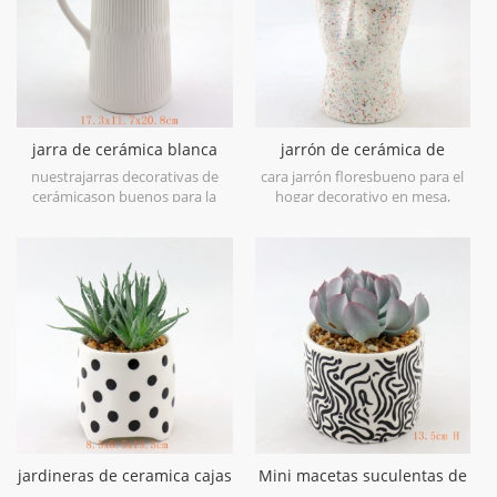
jarra de cerámica blanca
jarrón de cerámica de
mate
terrazo de estilo casero de
nuestrajarras decorativas de
cara jarrón floresbueno para el
zara con cara
cerámicason buenos para la
hogar decorativo en mesa,
jarra de leche debido a la
cocina y exterior.
inocuidad de los alimentos y
también pueden ser
decorativosjarrón de jarra.
jardineras de ceramica cajas
Mini macetas suculentas de