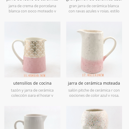
blanca moteada azul y rosa
y rojo jarra de agua
jarra de crema de porcelana
gran jarra de cerámica blanca
blanca con poco moteado y
con rayas azules y rojas, estilo
proveedor exterior azul mate o
simple pero acentos elegantes.
rosa mate.
utensilios de cocina
jarra de cerámica moteada
pequeña jarra de leche de
azul y blanco
tazón y jarra de cerámica
salón pitche de cerámica r con
cerámica verde
colección para el hogar y
opciones de color azul y rosa,
Utensilios de cocina.
agradable para uno de
Utensilios de cocina.