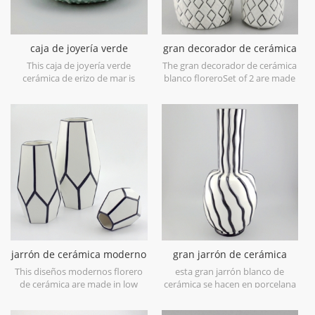
caja de joyería verde
gran decorador de cerámica
cerámica de erizo de mar
blanco florero
This caja de joyería verde
The gran decorador de cerámica
cerámica de erizo de mar is
blanco floreroSet of 2 are made
made in porcelain with green
in low bone China porcelain,is
glossy glaze. Can be used for
snow white with transparent
jewelry storage or dry food and
glaze on the surface,different
goods. Microwave safe and food
from the white glaze finish. Is
safe.
much more beautiful,precious
and high value.
jarrón de cerámica moderno
gran jarrón de cerámica
diseños blanco y negro
blanca con líneas de pintura
This diseños modernos florero
esta gran jarrón blanco de
de mano negra
de cerámica are made in low
cerámica se hacen en porcelana
bone China porcelain,great
baja de porcelana china,
catching for your home
excelente para su casa y objetos