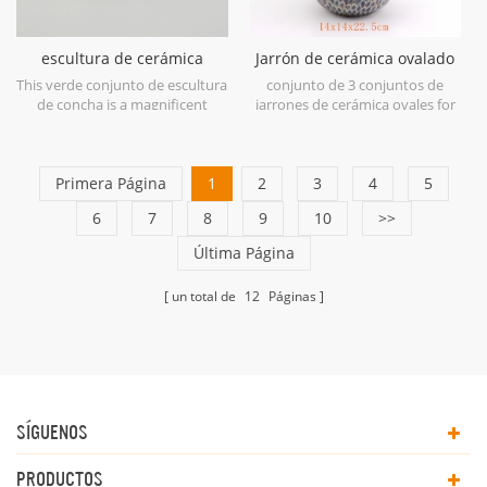
escultura de cerámica
Jarrón de cerámica ovalado
concha verde
grande azul antiguo
This verde conjunto de escultura
conjunto de 3 conjuntos de
de concha is a magnificent
jarrones de cerámica ovales for
example of ceramic at its finest
home decor.
in soft shades of Green.
Primera Página
1
2
3
4
5
6
7
8
9
10
>>
Última Página
un total de
12
Páginas
SÍGUENOS
PRODUCTOS