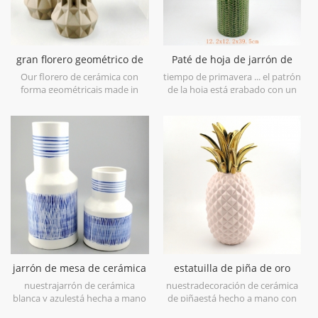
gran florero geométrico de
Paté de hoja de jarrón de
cerámica marrón conjunto
cerámica verde lima
Our florero de cerámica con
tiempo de primavera ... el patrón
de 3
forma geométricais made in
de la hoja está grabado con un
stoneware with matt glaze
acabado de pincel antiguo, lo
material in geometric shapes,it is
llevará a la primavera a primera
hand-crafted with three sizes
vista. está hecho en gres en
assorted,very nice fit with your
china, obtén más ambiente
modern furniture.
primaveral prueba estoflorero
de cerámica verde lima.
jarrón de mesa de cerámica
estatuilla de piña de oro
blanca y azul pintura a
rosa galvanoplastia deco
nuestrajarrón de cerámica
nuestradecoración de cerámica
mano
hogar
blanca y azulestá hecha a mano
de piñaestá hecho a mano con
con porcelana blanca de alto
galvanoplastia de oro en la hoja,