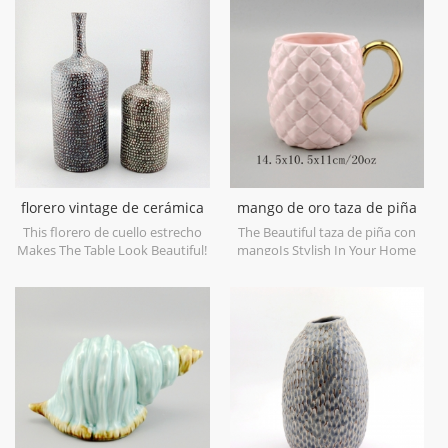
decorative objects. Can be sold
decorativos para bodas. se
individually.
puede vender individualmente
florero vintage de cerámica
mango de oro taza de piña
de cuello estrecho
de cerámica
This florero de cuello estrecho
The Beautiful taza de piña con
Makes The Table Look Beautiful!
mangoIs Stylish In Your Home
And Office.