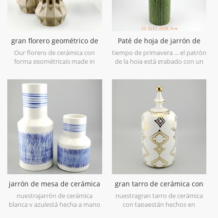
gran florero geométrico de
Paté de hoja de jarrón de
cerámica marrón conjunto
cerámica verde lima
Our florero de cerámica con
tiempo de primavera ... el patrón
de 3
forma geométricais made in
de la hoja está grabado con un
stoneware with matt glaze
acabado de pincel antiguo, lo
material in geometric shapes,it is
llevará a la primavera a primera
hand-crafted with three sizes
vista. está hecho en gres en
assorted,very nice fit with your
china, obtén más ambiente
modern furniture.
primaveral prueba estoflorero
de cerámica verde lima.
jarrón de mesa de cerámica
gran tarro de cerámica con
blanca y azul pintura a
tapa de oro y blanco deco de
nuestrajarrón de cerámica
nuestragran tarro de cerámica
mano
casa
blanca y azulestá hecha a mano
con tapaestán hechos en
con porcelana blanca de alto
porcelana de hueso bajo, el