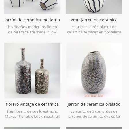
jarrón de cerámica moderno
gran jarrón de cerámica
diseños blanco y negro
blanca con líneas de pintura
This diseños modernos florero
esta gran jarrón blanco de
de mano negra
de cerámica are made in low
cerámica se hacen en porcelana
bone China porcelain,great
baja de porcelana china,
catching for your home
excelente para su casa y objetos
decorative objects. Can be sold
decorativos para bodas. se
individually.
puede vender individualmente
florero vintage de cerámica
Jarrón de cerámica ovalado
de cuello estrecho
grande azul antiguo
This florero de cuello estrecho
conjunto de 3 conjuntos de
Makes The Table Look Beautiful!
jarrones de cerámica ovales for
home decor.