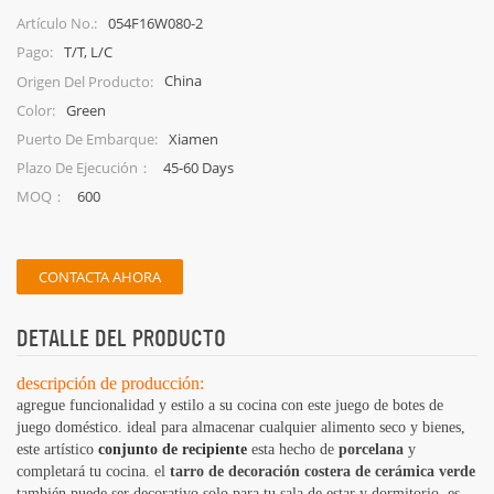
porcelana china.
054F16W080-2
Artículo No.:
T/T, L/C
Pago:
China
Origen Del Producto:
Green
Color:
Xiamen
Puerto De Embarque:
45-60 Days
Plazo De Ejecución：
600
MOQ：
CONTACTA AHORA
DETALLE DEL PRODUCTO
descripción de producción:
agregue funcionalidad y estilo a su cocina con este juego de botes de
juego doméstico. ideal para almacenar cualquier alimento seco y bienes,
este artístico
conjunto de recipiente
esta hecho de
porcelana
y
completará tu cocina. el
tarro de decoración costera de cerámica verde
también puede ser decorativo solo para tu sala de estar y dormitorio, es