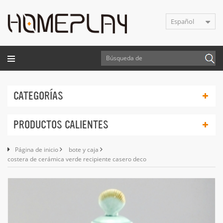
Español
CATEGORÍAS
PRODUCTOS CALIENTES
Página de inicio
bote y caja
costera de cerámica verde recipiente casero deco