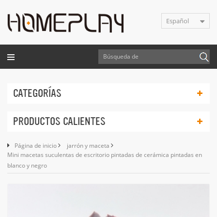
Español
CATEGORÍAS
PRODUCTOS CALIENTES
Página de inicio
jarrón y maceta
Mini macetas suculentas de escritorio pintadas de cerámica pintadas en
blanco y negro