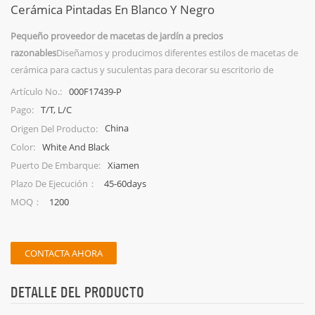
Cerámica Pintadas En Blanco Y Negro
Pequeño proveedor de macetas de jardín a precios
razonables
Diseñamos y producimos diferentes estilos de macetas de
cerámica para cactus y suculentas para decorar su escritorio de
oficina.
000F17439-P
Artículo No.:
T/T, L/C
Pago:
China
Origen Del Producto:
White And Black
Color:
Xiamen
Puerto De Embarque:
45-60days
Plazo De Ejecución：
1200
MOQ：
CONTACTA AHORA
DETALLE DEL PRODUCTO