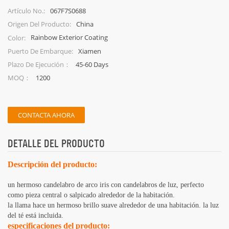
de luz de té de cerámica.
067F7S0688
Artículo No.:
China
Origen Del Producto:
Rainbow Exterior Coating
Color:
Xiamen
Puerto De Embarque:
45-60 Days
Plazo De Ejecución：
1200
MOQ：
CONTACTA AHORA
DETALLE DEL PRODUCTO
Descripción del producto:
un hermoso candelabro de arco iris con candelabros de luz, perfecto
como pieza central o salpicado alrededor de la habitación.
la llama hace un hermoso brillo suave alrededor de una habitación. la luz
del té está incluida.
especificaciones del producto: