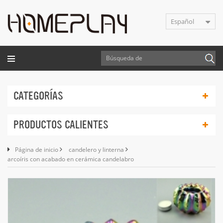
Español
CATEGORÍAS
PRODUCTOS CALIENTES
Página de inicio
candelero y linterna
arcoíris con acabado en cerámica candelabro