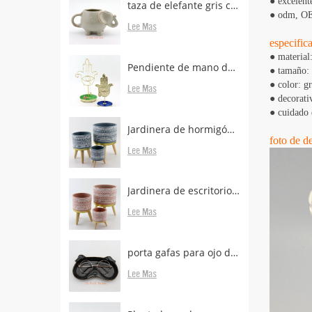
● excelent
taza de elefante gris con porta bolsas de té
● odm, OEM
Lee Mas
especific
●
material:
Pendiente de mano de metal de latón con soporte
●
tamaño: 
●
color: gr
Lee Mas
●
decorativ
●
cuidado 
Jardinera de hormigón con patas de madera.
foto de de
Lee Mas
Jardinera de escritorio de hormigón con patas boscosas en venta
Lee Mas
porta gafas para ojo de animal para escritorio
Lee Mas