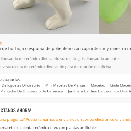
e:
 de burbuja o espuma de polietileno con caja interior y maestra ma
dinosaurio de cerámica dinosaurio suculento gris dinosaurio amantes
olla suculenta de cerámica dinosaurio para decoración de oficina
lacionados :
r De Juguetes Dinosaurio
Mini Macetas De Plantas
Macetas
Linda Macet
t Plantador De Dinosaurio De Cerámica
Jardinera De Dino De Cerámica Divert
ÁCTANOS AHORA!
una pregunta? Puede llamarnos o enviarnos un correo electrónico enviando
:
maceta suculenta cerámica t-rex con plantas artificiales