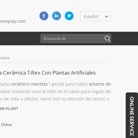
Español
meplay.com
ciales
 Cerámica T-Rex Con Plantas Artificiales
enada
cerámico
macetas
! genial para todos
amante de
odos nosotros! saca al niño en ti! ideal para regalo de
 de vida u oficina. viene con su elección de cactus o
stro
lindo plantador dino
.
066-PLANT
China