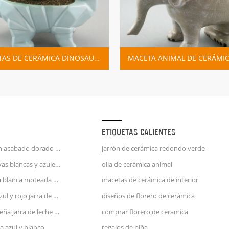
MACETAS DE CERÁMICA DINOSAURIO DE DIBUJOS ANIMADOS
MACETA ANIMAL DE CERÁMICA DEL PLANTADOR SUCULENTO DEL ELEFANTE
ETIQUETAS CALIENTES
taza de café unicornio con acabado dorado en relieve de mango de oro de 25 oz
jarrón de cerámica redondo verde
jarra de porcelana con rayas blancas y azules jarra de agua
olla de cerámica animal
jarra de leche de cerámica blanca moteada azul y rosa
macetas de cerámica de interior
gran jarrón de cerámica azul y rojo jarra de agua
diseños de florero de cerámica
utensilios de cocina pequeña jarra de leche de cerámica verde
comprar florero de ceramica
a azul y blanco
regalos de piña