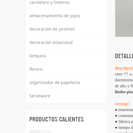
candelero y linterna
almacenamiento de joyas
decoración de jardines
decoración estacional
DETALL
lámpara
descripci
florero
rawr !!! a 
dormitorio,
organizador de papelería
de alto y 
lindos pl
Serveware
ventaja:
● muestras
● comentar
PRODUCTOS CALIENTES
● fábrica 
● tiempo d