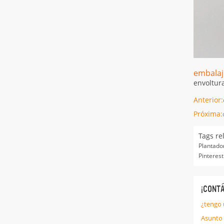
embalaj
envoltura
Anterior:
Próxima:
Tags re
Plantado
Pinteres
¡CONT
¿tengo 
Asunto 