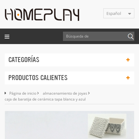
Español
CATEGORÍAS
PRODUCTOS CALIENTES
Página de inicio
almacenamiento de joyas
caja de baratija de cerámica tapa blanca y azul