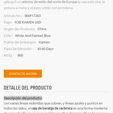
¡¡¡Guau!!! un
adorno de estilo del norte de Europa
la caja está viva, la
pintura a mano y el peso sólido con porcelana.
000F17263
Artículo No.:
FOB XIAMEN USD
Pago:
China
Origen Del Producto:
White And Painted Blue
Color:
Xiamen
Puerto De Embarque:
45-60 Days
Plazo De Ejecución：
800
MOQ：
CONTACTA AHORA
DETALLE DEL PRODUCTO
Descripción del producto:
con varias líneas redondas que cubren, y líneas azules y puntos en
todos los lados, el
caja de baratija de cerámica
es una forma moderna