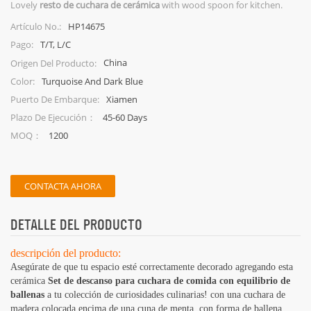
Lovely
resto de cuchara de cerámica
with wood spoon for kitchen.
HP14675
Artículo No.:
T/T, L/C
Pago:
China
Origen Del Producto:
Turquoise And Dark Blue
Color:
Xiamen
Puerto De Embarque:
45-60 Days
Plazo De Ejecución：
1200
MOQ：
CONTACTA AHORA
DETALLE DEL PRODUCTO
descripción del producto:
Asegúrate de que tu espacio esté correctamente decorado agregando esta
cerámica
Set de descanso para cuchara de comida con equilibrio de
ballenas
a tu colección de curiosidades culinarias! con una cuchara de
madera colocada encima de una cuna de menta, con forma de ballena,