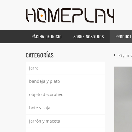
PÁGINA DE INICIO
SOBRE NOSOTROS
PRODUCT
CATEGORÍAS
Página d
jarra
bandeja y plato
objeto decorativo
bote y caja
jarrón y maceta