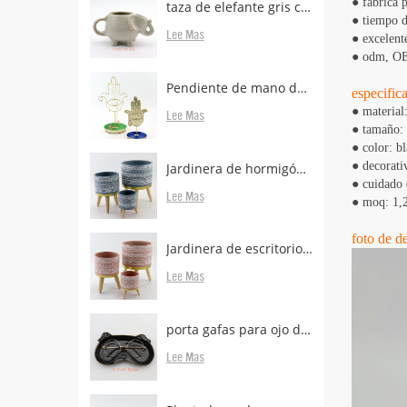
● fábrica 
taza de elefante gris con porta bolsas de té
● tiempo d
Lee Mas
● excelent
● odm, OEM
Pendiente de mano de metal de latón con soporte
especific
●
material
Lee Mas
●
tamaño: 
●
color: b
●
decorativ
Jardinera de hormigón con patas de madera.
●
cuidado 
Lee Mas
●
moq: 1,2
foto de de
Jardinera de escritorio de hormigón con patas boscosas en venta
Lee Mas
porta gafas para ojo de animal para escritorio
Lee Mas