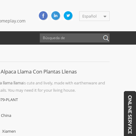
Español
meplay.com
Alpaca Llama Con Plantas Llenas
a llama llama
is cute and lively, made with earthenware and
ils. You may need it for your living house.
079-PLANT
China
Xiamen