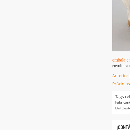
embalaje:
envoltura 
Anterior:
Próxima:
Tags re
Fabrican
Del Oest
¡CONT