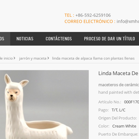
TEL :
+86-592-6259106
CORREO ELECTRÓNICO :
info@xmho
OS
NOTICIAS
CONTÁCTENOS
PROCESO DE DAR UN TÍTULO
e inicio
jarrón y maceta
linda maceta de alpaca llama con plantas llenas
Linda Maceta De 
maceteros de cerámic
hand painted with deta
000F17
Artículo No.:
T/T, L/C
Pago:
Origen Del Producto:
Cream White
Color:
Puerto De Embarque: