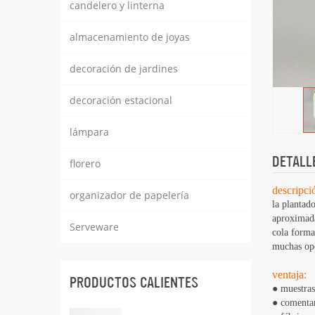
candelero y linterna
almacenamiento de joyas
decoración de jardines
decoración estacional
lámpara
DETALL
florero
descripci
organizador de papelería
la plantad
aproximada
Serveware
cola forma
muchas opc
ventaja:
PRODUCTOS CALIENTES
● muestras
● comentar