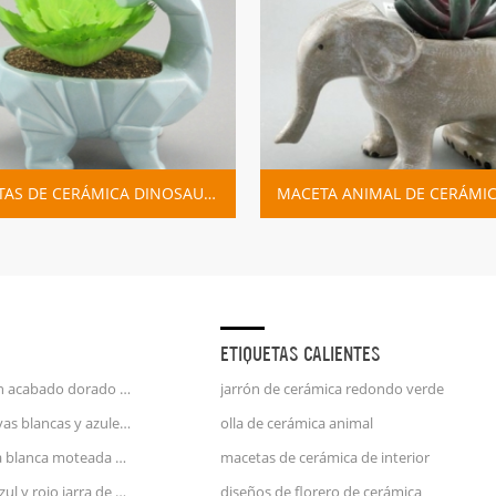
MACETAS DE CERÁMICA DINOSAURIO DE DIBUJOS ANIMADOS
ETIQUETAS CALIENTES
taza de café unicornio con acabado dorado en relieve de mango de oro de 25 oz
jarrón de cerámica redondo verde
jarra de porcelana con rayas blancas y azules jarra de agua
olla de cerámica animal
jarra de leche de cerámica blanca moteada azul y rosa
macetas de cerámica de interior
gran jarrón de cerámica azul y rojo jarra de agua
diseños de florero de cerámica