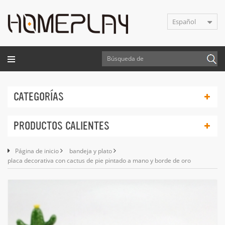
Español
CATEGORÍAS
PRODUCTOS CALIENTES
Página de inicio
bandeja y plato
placa decorativa con cactus de pie pintado a mano y borde de oro