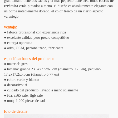
gran tamaño tiene dos cactus y el más pequeño tiene tres, todos
cactus de
cerámica
están pintados a mano. el diseño es absolutamente elegante con
un borde notablemente dorado. el color fresco da un cierto aspecto
veraniego.
ventaja:
● fábrica profesional con experiencia rica
● excelente calidad pero precio competitivo
● entrega oportuna
● odm, OEM, personalizado, fabricante
especificaciones del producto:
● material: gres
● tamaño: grande 23.5x23.5x6.5cm (diámetro 9.25 en), pequeño
17.2x17.2x5.3cm (diámetro 6.77 en)
● color: verde y blanco
● decorativo: sí
● cuidado del producto: lavado a mano solamente
● fda, ​​ca65 safe, lfgb safe
● moq: 1,200 piezas de cada
foto de detalle: