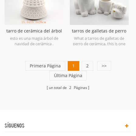
tarro de cerámica del árbol
tarros de galletas de perro
de navidad tarro blanco 3
de cerámica blanca con
esto es una magia árbol de
What a tarros de galletas de
niveles
pintura dorada
navidad de cerámica ,
perro de cerámica, this is one
almacenamiento total de 3
pup who loves his treats
niveles.
Primera Página
1
2
>>
Última Página
un total de
2
Páginas
SÍGUENOS