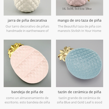
jarra de piña decorativa
mango de oro taza de piña
blanca cerámica con tapa
de cerámica
Our tarro decorativo de piñais
The Beautiful taza de piña con
dorada
handmade in earthenware of
mangoIs Stylish In Your Home
China,with a elegant metallic
And Office.
gold leaf lid,can be used as a
decorative canister,or
decorative object only. Can be
smaller and filled with was as a
candle holder. Hand wash only.
bandeja de piña de
tazón de cerámica de piña
cerámica rosa azul
grande azul y hoja de oro
como un almacenamiento de
tazón grande de cerámica de
escritorio, esto bandeja de piña
piña Blue and Gold Leaf is good
de cerámica rosa azul es bueno
for food loading and fruits. It's