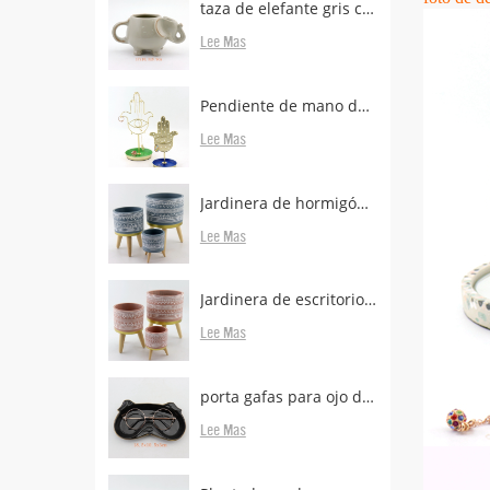
taza de elefante gris con porta bolsas de té
Lee Mas
Pendiente de mano de metal de latón con soporte
Lee Mas
Jardinera de hormigón con patas de madera.
Lee Mas
Jardinera de escritorio de hormigón con patas boscosas en venta
Lee Mas
porta gafas para ojo de animal para escritorio
Lee Mas