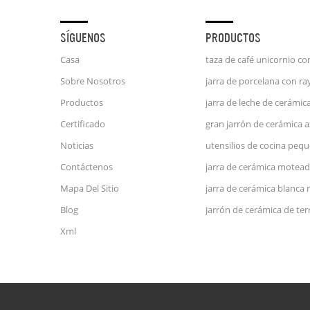
SÍGUENOS
PRODUCTOS
Casa
Sobre Nosotros
Productos
Certificado
Noticias
Contáctenos
jarra de cerámica motead
Mapa Del Sitio
jarra de cerámica blanca
Blog
Xml