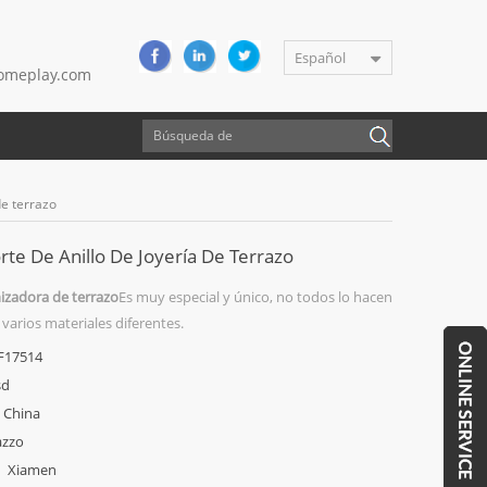
Español
meplay.com
de terrazo
te De Anillo De Joyería De Terrazo
izadora de terrazo
Es muy especial y único, no todos lo hacen
varios materiales diferentes.
F17514
sd
China
azzo
Xiamen