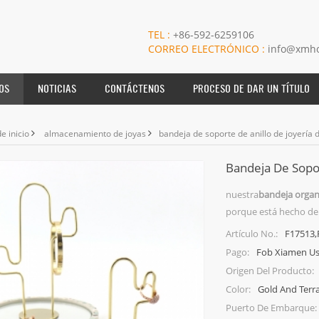
TEL :
+86-592-6259106
CORREO ELECTRÓNICO :
info@xmho
OS
NOTICIAS
CONTÁCTENOS
PROCESO DE DAR UN TÍTULO
e inicio
almacenamiento de joyas
bandeja de soporte de anillo de joyería 
Bandeja De Sopor
nuestra
bandeja organ
porque está hecho de 
F17513,
Artículo No.:
Fob Xiamen U
Pago:
Origen Del Producto:
Gold And Terr
Color:
Puerto De Embarque: