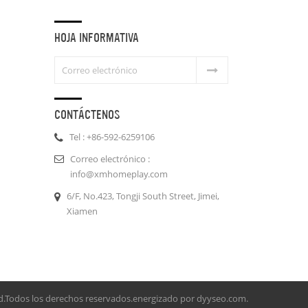
HOJA INFORMATIVA
CONTÁCTENOS
Tel : +86-592-6259106
Correo electrónico :
info@xmhomeplay.com
6/F, No.423, Tongji South Street, Jimei,
Xiamen
d.Todos los derechos reservados.energizado por
dyyseo.com
.