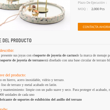
Plazo De Ejecución：
2,000 Pcs
MOQ：
CONTACTA AHORA
E DEL PRODUCTO
describir:
 presente sus joyas con el
soporte de joyería de cactus
de la marca de menaje pa
l
soporte de joyería de terrazo
está diseñado con una base circular de terrazo b
ave del producto:
o en hierro, acero inoxidable, vidrio y terrazo.
liso de terrazo y metal acabado en latón.
y mantenimiento: limpie con un paño suave y seco. Para proteger el acabado, no
00 unidades de cada uno
bricante de soportes de exhibición del anillo del terrazo
talle: