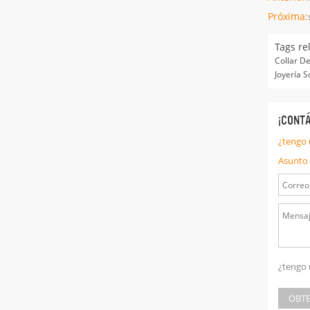
Próxima:
Tags re
Collar D
Joyería 
¡CONT
¿tengo 
Asunto 
¿tengo 
OBTE