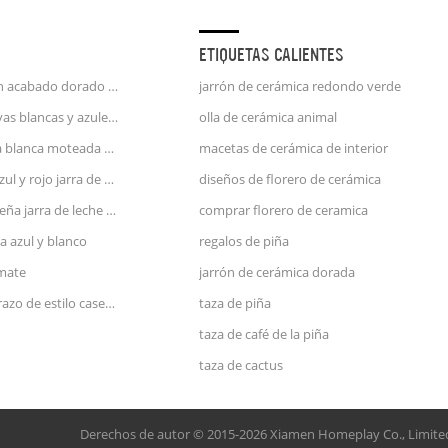
ETIQUETAS CALIENTES
taza de café unicornio con acabado dorado en relieve de mango de oro de 25 oz
jarrón de cerámica redondo verde
jarra de porcelana con rayas blancas y azules jarra de agua
olla de cerámica animal
jarra de leche de cerámica blanca moteada azul y rosa
macetas de cerámica de interior
gran jarrón de cerámica azul y rojo jarra de agua
diseños de florero de cerámica
utensilios de cocina pequeña jarra de leche de cerámica verde
comprar florero de ceramica
a azul y blanco
regalos de piña
 mate
jarrón de cerámica dorada
jarrón de cerámica de terrazo de estilo casero de zara con cara
taza de piña
taza de café de la piña
taza de cactus
Derechos de autor © 2015-2026 Xiamen Homeplay Co., Limite