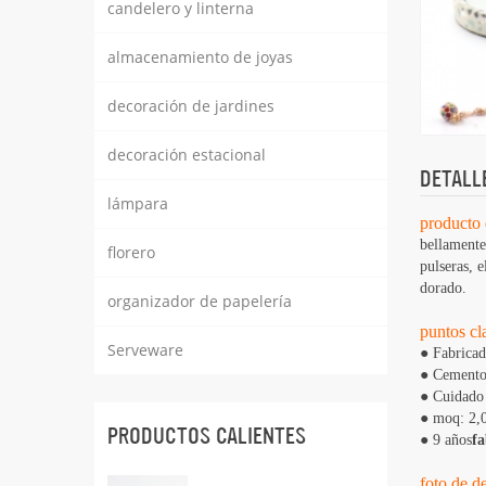
candelero y linterna
almacenamiento de joyas
decoración de jardines
decoración estacional
DETALL
lámpara
producto 
bellamente
florero
pulseras, e
dorado.
organizador de papelería
puntos cl
Serveware
● Fabricad
● Cemento 
● Cuidado 
● moq: 2,0
PRODUCTOS CALIENTES
● 9 años
fa
foto de de