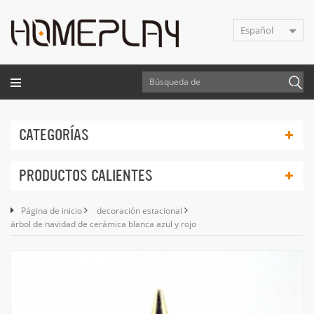
Español
CATEGORÍAS
PRODUCTOS CALIENTES
Página de inicio
decoración estacional
árbol de navidad de cerámica blanca azul y rojo