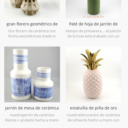
gran florero geométrico de
Paté de hoja de jarrón de
cerámica marrón conjunto
cerámica verde lima
Our florero de cerámica con
tiempo de primavera ... el patrón
de 3
forma geométricais made in
de la hoja está grabado con un
stoneware with matt glaze
acabado de pincel antiguo, lo
material in geometric shapes,it is
llevará a la primavera a primera
hand-crafted with three sizes
vista. está hecho en gres en
assorted,very nice fit with your
china, obtén más ambiente
modern furniture.
primaveral prueba estoflorero
de cerámica verde lima.
jarrón de mesa de cerámica
estatuilla de piña de oro
blanca y azul pintura a
rosa galvanoplastia deco
nuestrajarrón de cerámica
nuestradecoración de cerámica
mano
hogar
blanca y azulestá hecha a mano
de piñaestá hecho a mano con
con porcelana blanca de alto
galvanoplastia de oro en la hoja,