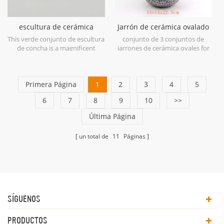
escultura de cerámica
Jarrón de cerámica ovalado
concha verde
grande azul antiguo
This verde conjunto de escultura
conjunto de 3 conjuntos de
de concha is a magnificent
jarrones de cerámica ovales for
example of ceramic at its finest
home decor.
in soft shades of Green.
Primera Página
1
2
3
4
5
6
7
8
9
10
>>
Última Página
un total de
11
Páginas
SÍGUENOS
PRODUCTOS