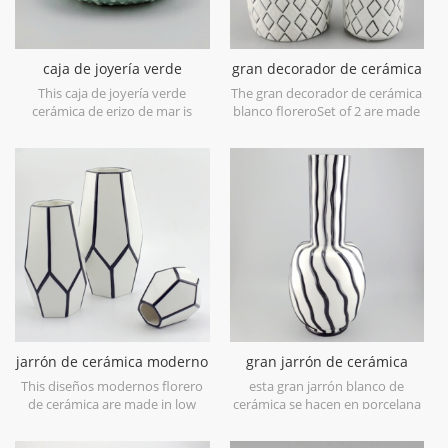
caja de joyería verde
gran decorador de cerámica
cerámica de erizo de mar
blanco florero
This caja de joyería verde
The gran decorador de cerámica
cerámica de erizo de mar is
blanco floreroSet of 2 are made
made in porcelain with green
in low bone China porcelain,is
glossy glaze. Can be used for
snow white with transparent
jewelry storage or dry food and
glaze on the surface,different
goods. Microwave safe and food
from the white glaze finish. Is
safe.
much more beautiful,precious
and high value.
jarrón de cerámica moderno
gran jarrón de cerámica
diseños blanco y negro
blanca con líneas de pintura
This diseños modernos florero
esta gran jarrón blanco de
de mano negra
de cerámica are made in low
cerámica se hacen en porcelana
bone China porcelain,great
baja de porcelana china,
catching for your home
excelente para su casa y objetos