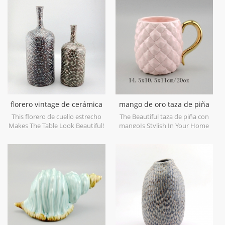
decorative objects. Can be sold
decorativos para bodas. se
individually.
puede vender individualmente
florero vintage de cerámica
mango de oro taza de piña
de cuello estrecho
de cerámica
This florero de cuello estrecho
The Beautiful taza de piña con
Makes The Table Look Beautiful!
mangoIs Stylish In Your Home
And Office.