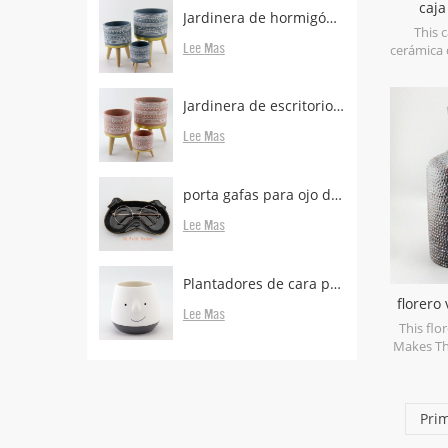
caja
Jardinera de hormigón con patas de madera.
cerámi
This 
Lee Mas
cerámica 
in porce
glaze. C
storage 
Jardinera de escritorio de hormigón con patas boscosas en venta
Microwa
Lee Mas
porta gafas para ojo de animal para escritorio
Lee Mas
Plantadores de cara proveedores y fabricantes.
florero
Lee Mas
de 
This flo
Makes Th
Pri