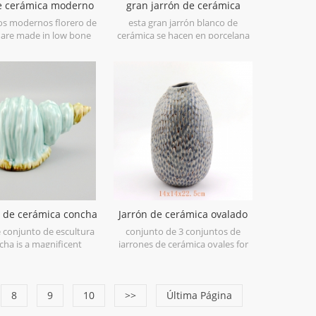
de cerámica moderno
gran jarrón de cerámica
os blanco y negro
blanca con líneas de pintura
os modernos florero de
esta gran jarrón blanco de
de mano negra
 are made in low bone
cerámica se hacen en porcelana
elain,great catching for
baja de porcelana china,
e decorative objects.
excelente para su casa y objetos
e sold individually.
decorativos para bodas. se puede
vender individualmente
a de cerámica concha
Jarrón de cerámica ovalado
verde
grande azul antiguo
e conjunto de escultura
conjunto de 3 conjuntos de
cha is a magnificent
jarrones de cerámica ovales for
 ceramic at its finest in
home decor.
 shades of Green.
8
9
10
>>
Última Página