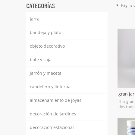
CATEGORÍAS
Página d
jarra
bandeja y plato
objeto decorativo
bote y caja
jarrón y maceta
candelero y linterna
gran ja
dos 
almacenamiento de joyas
This gran
dos tono
stonewa
decoración de jardines
materia
colors,i
decoración estacional
color is 
with 