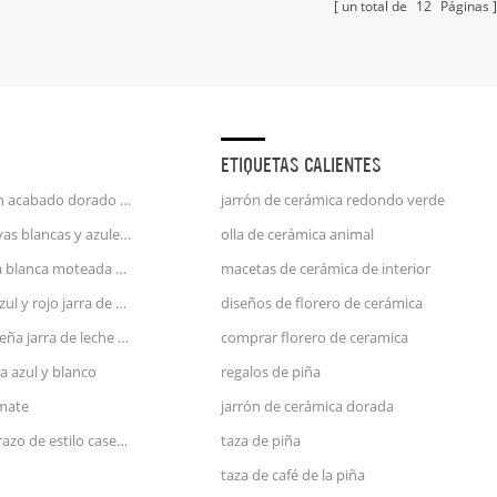
un total de
12
Páginas
ETIQUETAS CALIENTES
taza de café unicornio con acabado dorado en relieve de mango de oro de 25 oz
jarrón de cerámica redondo verde
jarra de porcelana con rayas blancas y azules jarra de agua
olla de cerámica animal
jarra de leche de cerámica blanca moteada azul y rosa
macetas de cerámica de interior
gran jarrón de cerámica azul y rojo jarra de agua
diseños de florero de cerámica
utensilios de cocina pequeña jarra de leche de cerámica verde
comprar florero de ceramica
a azul y blanco
regalos de piña
 mate
jarrón de cerámica dorada
jarrón de cerámica de terrazo de estilo casero de zara con cara
taza de piña
taza de café de la piña