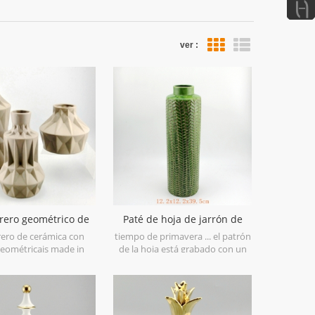
ver :
vista de la lista
orero geométrico de
Paté de hoja de jarrón de
 marrón conjunto de
cerámica verde lima
rero de cerámica con
tiempo de primavera ... el patrón
3
eométricais made in
de la hoja está grabado con un
are with matt glaze
acabado de pincel antiguo, lo
n geometric shapes,it is
llevará a la primavera a primera
fted with three sizes
vista. está hecho en gres en china,
very nice fit with your
obtén más ambiente primaveral
dern furniture.
prueba estoflorero de cerámica