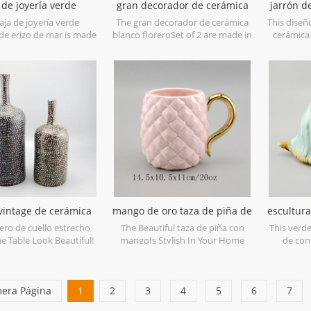
 de joyería verde
gran decorador de cerámica
jarrón 
ca de erizo de mar
blanco florero
diseñ
caja de joyería verde
The gran decorador de cerámica
This diseñ
de erizo de mar is made
blanco floreroSet of 2 are made in
cerámica
lain with green glossy
low bone China porcelain,is snow
China porc
an be used for jewelry
white with transparent glaze on
your hom
or dry food and goods.
the surface,different from the
Can b
ve safe and food safe.
white glaze finish. Is much more
beautiful,precious and high value.
 vintage de cerámica
mango de oro taza de piña de
escultur
cuello estrecho
cerámica
rero de cuello estrecho
The Beautiful taza de piña con
This verd
e Table Look Beautiful!
mangoIs Stylish In Your Home
de con
And Office.
example of
soft
mera Página
1
2
3
4
5
6
7