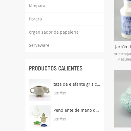
lámpara
florero
organizador de papelería
Serveware
jarrón 
blanca y
nuestraja
y azule
porcelan
PRODUCTOS CALIENTES
después 
cocció
mano c
taza de elefante gris con porta bolsas de té
volver
Lee Mas
Pendiente de mano de metal de latón con soporte
Lee Mas