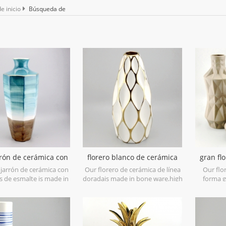
e inicio
Búsqueda de
rrón de cerámica con
florero blanco de cerámica
gran fl
tonos de esmalte
del panal de las líneas del oro
cerámica
 jarrón de cerámica con
Our florero de cerámica de línea
Our flo
s de esmalte is made in
doradais made in bone ware,high
forma g
re with reactive glaze
level white ceramic,with hand
stonew
l to present two tone
painted electroplating gold.
material i
t is hand crafted so the
hand-cra
variance,two size options
assorted,
19.7''h and 16.7''h.
mo