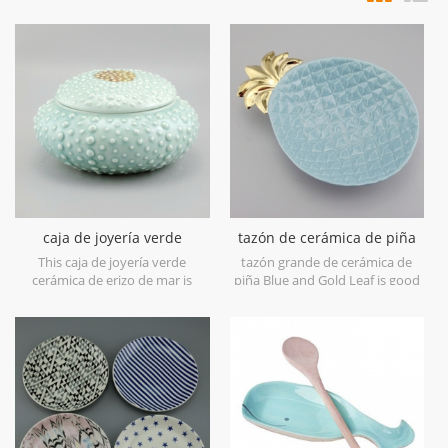
caja de joyería verde
tazón de cerámica de piña
cerámica de erizo de mar
grande azul y hoja de oro
This caja de joyería verde
tazón grande de cerámica de
cerámica de erizo de mar is
piña Blue and Gold Leaf is good
made in porcelain with green
for food loading and fruits. It's
glossy glaze. Can be used for
nice storage in kitchen.
jewelry storage or dry food and
goods. Microwave safe and food
safe.