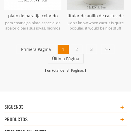
plato de baratija colorido
titular de anillo de cactus de
pintado a mano de cerámica
cerámica con contenedor
para crear algo plato especial de
Don't know when cactus is quite
abalorio para sus joyas, hicimos
popular, it would be nice stuff
esta forma especial de
memeber of your colección de
colecciones de platos con
cactus en el almacenamiento de
abalorios. plato de baratija
joyas.
colorido pintado a mano de
Primera Página
1
2
3
>>
cerámica , con varias formas
Última Página
geométricas.
un total de
3
Páginas
SÍGUENOS
PRODUCTOS