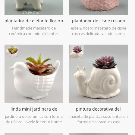
plantador de elefante florero
plantador de cisne rosado
maceta de cerámica blanca
animal mini maceta
Handmade macetero de
este & nbsp; macetero de cisne
cerámica con mini elefantes
rosa es delicado y lindo como
from ceramic slip. hand painted
una decoración de mesa, &
in a clear glaze and finish with
nbsp; se presenta aquí como
grey foot accent.
una maceta para plantas
suculentas, hierbas o cualquier
otra planta pequeña.
linda mini jardinera de
pintura decorativa del
pájaros de cerámica blanca
patrón de flor de la planta
jardinera de cerámica con forma
maceta de plantas suculentas en
del caracol de cerámica del
de pájaro, lovely for your home
forma de caracol es casi
deco casero
decor.
demasiado lindo para las
palabras. con una cara de