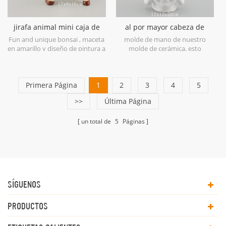
jirafa animal mini caja de
al por mayor cabeza de
flores maceta suculenta
Buda cabeza de la planta de
Fun and unique bonsai , maceta
molde de mano de nuestro
maceta
cerámica
en amarillo y diseño de pintura a
molde de cerámica, esto
mano. será adecuado para
Jardinera de Buda es un diseño
árboles de bonsái, plantas de
único está hecho de loza y está
tamaño mediano y plantas
sellado para proteger las
Primera Página
suculentas.
1
plantas. podría tener un agujero
2
3
4
5
de drenaje en la parte inferior.
>>
Última Página
ideal para suculentas con
nuestra plantadores de cabeza
de Buda.
un total de
5
Páginas
SÍGUENOS
PRODUCTOS