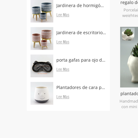
regalo d
Jardinera de hormigón con patas de madera.
y an
Porcela
Lee Mas
weighted
color 
always 
decoration
Jardinera de escritorio de hormigón con patas boscosas en venta
de cie
Lee Mas
porta gafas para ojo de animal para escritorio
Lee Mas
Plantadores de cara proveedores y fabricantes.
plantado
Lee Mas
maceta 
Handmade
con mini
slip. hand
and finis