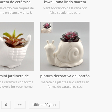
aceta de cerámica
kawaii rana lindo maceta
l cerdo plantador
plantador para el hogar
 de cerdo con toques de
plantador lindo de la rana con
ma en blanco y gris. &
falsa suculentas para
i plantadora de cerdas
decoraciones de hogar o de
ica, también sería un
oficina.
enedor de esponja
encantador.
 mini jardinera de
pintura decorativa del patrón
 de cerámica blanca
de flor de la planta del
 de cerámica con forma
maceta de plantas suculentas en
caracol de cerámica del deco
, lovely for your home
forma de caracol es casi
casero
decor.
demasiado lindo para las
palabras. con una cara de sonrisa
y una hermosa flor en la
6
>>
Última Página
superficie, este macetero hecho a
mano sería un gran compañero