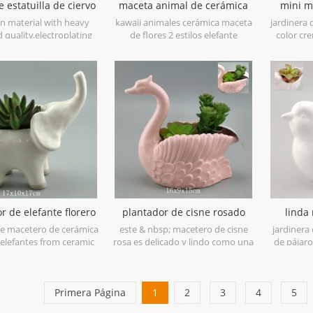
e estatuilla de ciervo
maceta animal de cerámica
mini m
tílope de oro rosa
del plantador suculento del
anima
in material with heavy
kawaii animales cerámica maceta
jardinera
elefante
 quality,electroplating
de flores 2 estilos elefante
color cre
in Rose or Copper,are
plantador suculento cactus
nbsp; min
popular as your home
suculentas plantas flor linda olla
de cerám
 collection with figurita
blanca.
sost
rvos de cerámicadeco.
r de elefante florero
plantador de cisne rosado
linda
de cerámica blanca
animal mini maceta
pájaros
 macetero de cerámica
este & nbsp; macetero de cisne
jardinera
 elefantes from ceramic
rosa es delicado y lindo como una
de pájaro
 painted in a clear glaze
decoración de mesa, & nbsp; se
h with grey foot accent.
presenta aquí como una maceta
para plantas suculentas, hierbas o
Primera Página
cualquier otra planta pequeña.
1
2
3
4
5