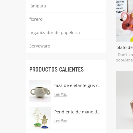
lámpara
florero
organizador de papelería
Serveware
plato de
flam
Don't kn
popular a
collection
PRODUCTOS CALIENTES
a brig
collectio
taza de elefante gris con porta bolsas de té
Lee Mas
Pendiente de mano de metal de latón con soporte
Lee Mas