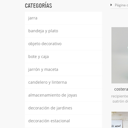
CATEGORÍAS
Página d
jarra
bandeja y plato
objeto decorativo
bote y caja
jarrón y maceta
candelero y linterna
coster
recip
almacenamiento de joyas
recipient
patrón d
está he
decoración de jardines
tambié
frasco d
decoración estacional
para al
mano, hec