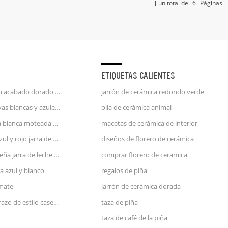
un total de
6
Páginas
ETIQUETAS CALIENTES
taza de café unicornio con acabado dorado en relieve de mango de oro de 25 oz
jarrón de cerámica redondo verde
jarra de porcelana con rayas blancas y azules jarra de agua
olla de cerámica animal
jarra de leche de cerámica blanca moteada azul y rosa
macetas de cerámica de interior
gran jarrón de cerámica azul y rojo jarra de agua
diseños de florero de cerámica
utensilios de cocina pequeña jarra de leche de cerámica verde
comprar florero de ceramica
a azul y blanco
regalos de piña
 mate
jarrón de cerámica dorada
jarrón de cerámica de terrazo de estilo casero de zara con cara
taza de piña
taza de café de la piña