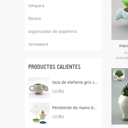
lámpara
florero
organizador de papelería
Serveware
mace
dino
mi
animale
spring wi
PRODUCTOS CALIENTES
provide
plants if
taza de elefante gris con porta bolsas de té
Lee Mas
Pendiente de mano de metal de latón con soporte
Lee Mas