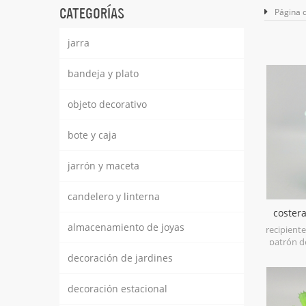
CATEGORÍAS
Página d
jarra
bandeja y plato
objeto decorativo
bote y caja
jarrón y maceta
candelero y linterna
coster
recip
almacenamiento de joyas
recipient
patrón d
está he
decoración de jardines
tambié
frasco d
decoración estacional
para al
mano, hec