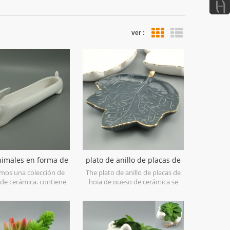
ver :
vista de la lista
nimales en forma de
plato de anillo de placas de
animados decoración
hoja de queso de cerámica
mos una colección de
The plato de anillo de placas de
r jardinera macetas
 de cerámica, contiene
hoja de queso de cerámica se
omo gato, perro, buda,
puede utilizar como un plato de
rdo, vaca, cisne y otros
queso, o un plato pequeño de
s. puede llenarse con
abalorio podría ser agradable. con
falsas si es necesario.
pintura colgante con borde
dorado real y acabado, bling bling