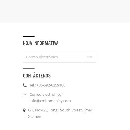
nuestra plantadores de cabeza de
Buda.
HOJA INFORMATIVA
CONTÁCTENOS
Tel : +86-592-6259106
Correo electrónico :
info@xmhomeplay.com
6/F, No.423, Tongji South Street, Jimei,
Xiamen