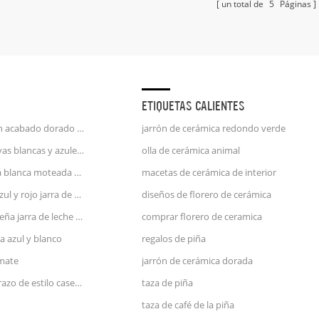
un total de
5
Páginas
ETIQUETAS CALIENTES
taza de café unicornio con acabado dorado en relieve de mango de oro de 25 oz
jarrón de cerámica redondo verde
jarra de porcelana con rayas blancas y azules jarra de agua
olla de cerámica animal
jarra de leche de cerámica blanca moteada azul y rosa
macetas de cerámica de interior
gran jarrón de cerámica azul y rojo jarra de agua
diseños de florero de cerámica
utensilios de cocina pequeña jarra de leche de cerámica verde
comprar florero de ceramica
a azul y blanco
regalos de piña
 mate
jarrón de cerámica dorada
jarrón de cerámica de terrazo de estilo casero de zara con cara
taza de piña
taza de café de la piña