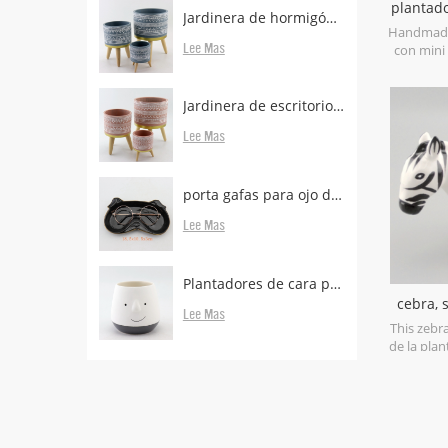
plantado
Jardinera de hormigón con patas de madera.
maceta 
Handmade
Lee Mas
con mini
slip. hand
and finis
Jardinera de escritorio de hormigón con patas boscosas en venta
Lee Mas
porta gafas para ojo de animal para escritorio
Lee Mas
Plantadores de cara proveedores y fabricantes.
cebra, s
Lee Mas
olla de 
This zebr
de la plan
pintado 
con franja
es tamañ
usa co