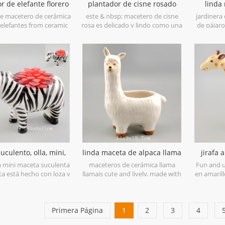
r de elefante florero
plantador de cisne rosado
linda
de cerámica blanca
animal mini maceta
pájaros
 macetero de cerámica
este & nbsp; macetero de cisne
jardinera
 elefantes from ceramic
rosa es delicado y lindo como una
de pájaro
 painted in a clear glaze
decoración de mesa, & nbsp; se
h with grey foot accent.
presenta aquí como una maceta
para plantas suculentas, hierbas o
cualquier otra planta pequeña.
uculento, olla, mini,
linda maceta de alpaca llama
jirafa 
la planta de cerámica
con plantas llenas
flores
a mini maceta suculenta
maceteros de cerámica llama
Fun and u
ta está hecho con loza y
llamais cute and lively, made with
en amarill
a mano cuidadosamente
earthenware and hand painted
mano. 
 negra para ser natural.
with details. You may need it for
árboles 
o pequeño y lindo y se
your living house.
tamaño
mo una decoración de
Primera Página
1
2
3
4
mesa.